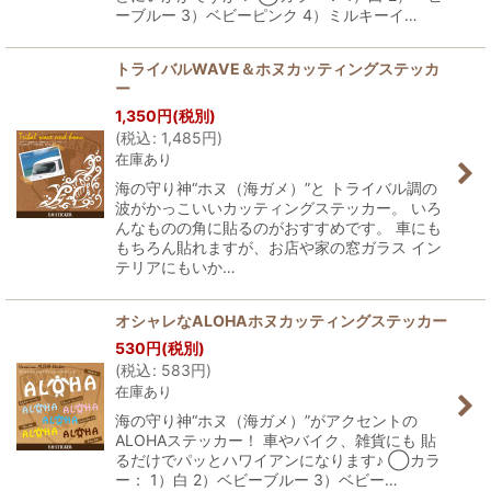
ーブルー 3）ベビーピンク 4）ミルキーイ…
トライバルWAVE＆ホヌカッティングステッカ
ー
1,350
円
(税別)
(
税込
:
1,485
円
)
在庫あり
海の守り神“ホヌ（海ガメ）”と トライバル調の
波がかっこいいカッティングステッカー。 いろ
んなものの角に貼るのがおすすめです。 車にも
もちろん貼れますが、お店や家の窓ガラス イン
テリアにもいか…
オシャレなALOHAホヌカッティングステッカー
530
円
(税別)
(
税込
:
583
円
)
在庫あり
海の守り神“ホヌ（海ガメ）”がアクセントの
ALOHAステッカー！ 車やバイク、雑貨にも 貼
るだけでパッとハワイアンになります♪ ◯カラ
ー： 1）白 2）ベビーブルー 3）ベビー…