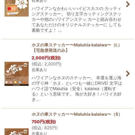
在庫あり
ハワイアンなかわいいハイビスカスの カッティ
ングステッカー。 切り文字カッティングステッ
カーや他のハワイアンステッ カーと組み合わせ
てあなただけのオリジナルステッカーに しても
素敵ですよ！ …
ホヌの車ステッカー〜Maluhia kalaiwa〜（L）
【宅急便発送のみ】
2,000
円
(税別)
(
税込
:
2,200
円
)
在庫あり
ハワイアンなホヌのステッカー。 幸運を運ぶ海
の守り神「ホヌ」といつも一緒にDRIVE! 文字は
ハワイ語でMaluhia（安全）kalaiwa（運転す
る）という意味です。 海が大好き！ハワイ大好
き…
ホヌの車ステッカー〜Maluhia kalaiwa〜（S）
750
円
(税別)
(
税込
:
825
円
)
在庫あり