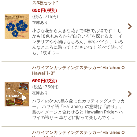
ス3枚セット”
650
円
(税別)
(
税込
:
715
円
)
在庫あり
小さな花から大きな花まで3枚でお得です！ し
かも18色もあるから“自分いろ”を探せるよ！ イ
ンテリアや小物はもちろん、車やバイク、 いろ
んなところに貼ってくださいね！ 並べて貼って
も、1枚ずつ…
ハワイアンカッティングステッカー“Ha`aheo O
Hawai`i-B”
690
円
(税別)
(
税込
:
759
円
)
在庫あり
ハワイの8つの島を象ったカッティングステッカ
ー。 ハワイ語「Ha`aheo」の意味は「誇り」。
島のイメージと合わせると Hawaiian Pride〜ハ
ワイの誇り〜 車などに貼って楽しんでく…
ハワイアンカッティングステッカー“Ha`aheo O