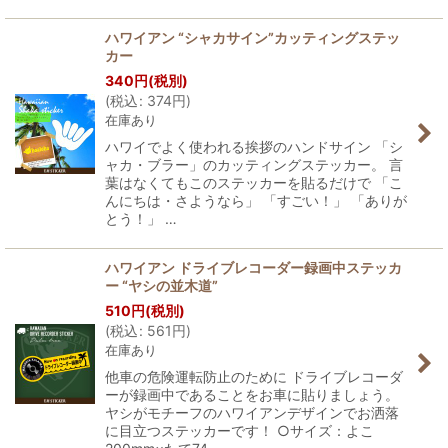
ハワイアン “シャカサイン”カッティングステッ
カー
340
円
(税別)
(
税込
:
374
円
)
在庫あり
ハワイでよく使われる挨拶のハンドサイン 「シ
ャカ・ブラー」のカッティングステッカー。 言
葉はなくてもこのステッカーを貼るだけで 「こ
んにちは・さようなら」 「すごい！」 「ありが
とう！」 …
ハワイアン ドライブレコーダー録画中ステッカ
ー “ヤシの並木道”
510
円
(税別)
(
税込
:
561
円
)
在庫あり
他車の危険運転防止のために ドライブレコーダ
ーが録画中であることをお車に貼りましょう。
ヤシがモチーフのハワイアンデザインでお洒落
に目立つステッカーです！ ○サイズ：よこ