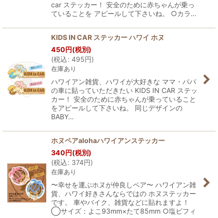
car ステッカー！ 安全のために赤ちゃんが乗っ
ていることを アピールして下さいね。 ○カラ…
KIDS IN CAR ステッカー ハワイ ホヌ
450
円
(税別)
(
税込
:
495
円
)
在庫あり
ハワイアン雑貨、ハワイが大好きな ママ・パパ
の車に貼っていただきたい KIDS IN CAR ステッ
カー！ 安全のために赤ちゃんが乗っていること
をアピールして下さいね。 同じデザインの
BABY…
ホヌペアalohaハワイアンステッカー
340
円
(税別)
(
税込
:
374
円
)
在庫あり
〜幸せを運ぶホヌが仲良しペア〜 ハワイアン雑
貨、ハワイ好きさんならではの ホヌステッカー
です。 車やバイク、雑貨などに貼れますよ！
◯サイズ：よこ93mm×たて85mm ○塩ビフィ