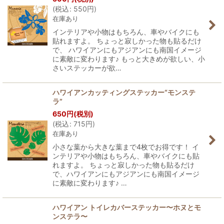
(
税込
:
550
円
)
在庫あり
インテリアや小物はもちろん、車やバイクにも
貼れますよ。 ちょっと寂しかった物も貼るだけ
で、 ハワイアンにもアジアンにも南国イメージ
に素敵に変わります♪ もっと大きめが欲しい、小
さいステッカーが欲…
ハワイアンカッティングステッカー“モンステ
ラ”
650
円
(税別)
(
税込
:
715
円
)
在庫あり
小さな葉から大きな葉まで4枚でお得です！ イ
ンテリアや小物はもちろん、車やバイクにも貼
れますよ。 ちょっと寂しかった物も貼るだけ
で、ハワイアンにもアジアンにも南国イメージ
に素敵に変わります♪ …
ハワイアン トイレカバーステッカー〜ホヌとモ
ンステラ〜