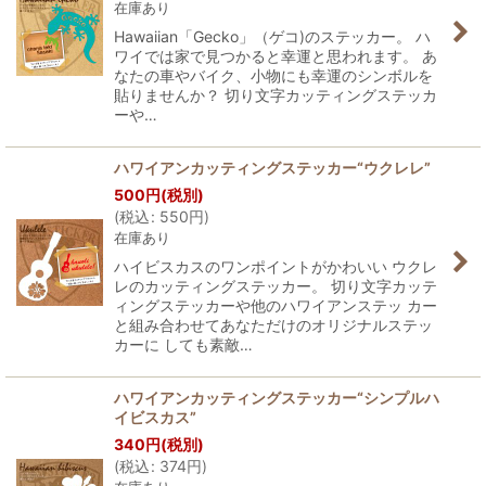
在庫あり
Hawaiian「Gecko」（ゲコ)のステッカー。 ハ
ワイでは家で見つかると幸運と思われます。 あ
なたの車やバイク、小物にも幸運のシンボルを
貼りませんか？ 切り文字カッティングステッカ
ーや…
ハワイアンカッティングステッカー“ウクレレ”
500
円
(税別)
(
税込
:
550
円
)
在庫あり
ハイビスカスのワンポイントがかわいい ウクレ
レのカッティングステッカー。 切り文字カッテ
ィングステッカーや他のハワイアンステッ カー
と組み合わせてあなただけのオリジナルステッ
カーに しても素敵…
ハワイアンカッティングステッカー“シンプルハ
イビスカス”
340
円
(税別)
(
税込
:
374
円
)