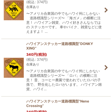
(
税込
:
374
円
)
在庫あり
〜アメリカ合衆国の中でもハワイ州にしかない
道路標識型シリーズ〜 「海ガメ」の横断に注
意！ ハワイアン雑貨、ハワイ好きさんならでは
の ステッカーです。 車やバイク、雑貨などに使
えますよ！ …
ハワイアンステッカー道路標識型“DONKY
XING”
340
円
(税別)
(
税込
:
374
円
)
在庫あり
〜アメリカ合衆国の中でもハワイ州にしかない
道路標識型シリーズ〜 「ロバ」の横断に注
意！ 昔、コーヒー農園で使われていたロバの子
孫で、 野生化したロバがいます。 ハワイアン雑
貨、ハワイ…
ハワイアンステッカー道路標識型“Nene
Crossing”
340
円
(税別)