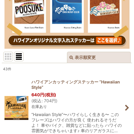
表示順変更
閉じる
43
件
表示数
:
ハワイアンカッティングステッカー “Hawaiian
Style”
並び順
:
640
円
(税別)
(
税込
:
704
円
)
在庫あり
絞り込む
“Hawaiian Style”〜ハワイらしく生きる〜 この
フレーズはハワイの方が良く 使われるそうだ
よ！ 車やバイク、雑貨などに貼ったら ハワイの
雰囲気ができちゃいます♪ 車のリアガラスに…