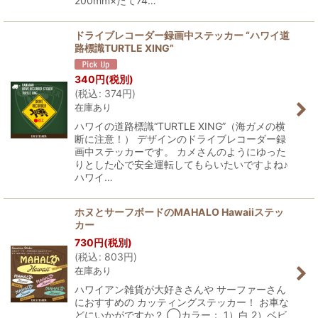
200mm×たて74…
ドライブレコーダー録画中ステッカー “ハワイ道
路標識TURTLE XING”
340
円
(税別)
(
税込
:
374
円
)
在庫あり
ハワイの道路標識“TURTLE XING”（海ガメの横
断に注意！） デザインのドライブレコーダー録
画中ステッカーです。 カメさんのようにゆった
りとした心で安全運転してもらいたいですよね♪
ハワイ…
ホヌとサーフボードのMAHALO Hawaiiステッ
カー
730
円
(税別)
(
税込
:
803
円
)
在庫あり
ハワイアン雑貨が大好きさんや サーファーさん
におすすめの カッティングステッカー！ お車な
どにいかがですか？ ◯カラー： 1）白 2）ベビ