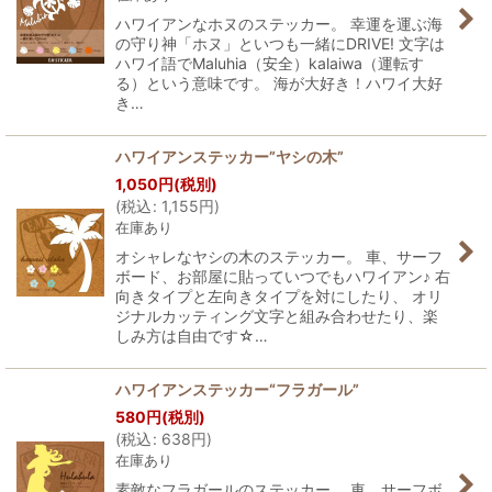
ハワイアンなホヌのステッカー。 幸運を運ぶ海
の守り神「ホヌ」といつも一緒にDRIVE! 文字は
ハワイ語でMaluhia（安全）kalaiwa（運転す
る）という意味です。 海が大好き！ハワイ大好
き…
ハワイアンステッカー”ヤシの木”
1,050
円
(税別)
(
税込
:
1,155
円
)
在庫あり
オシャレなヤシの木のステッカー。 車、サーフ
ボード、お部屋に貼っていつでもハワイアン♪ 右
向きタイプと左向きタイプを対にしたり、 オリ
ジナルカッティング文字と組み合わせたり、楽
しみ方は自由です☆…
ハワイアンステッカー“フラガール”
580
円
(税別)
(
税込
:
638
円
)
在庫あり
素敵なフラガールのステッカー。 車、サーフボ