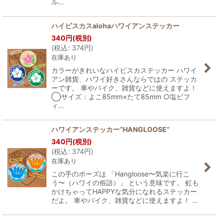
ル…
ハイビスカスalohaハワイアンステッカー
340
円
(税別)
(
税込
:
374
円
)
在庫あり
カラーがきれいなハイビスカステッカー ハワイ
アン雑貨、ハワイ好きさんならではの ステッカ
ーです。 車やバイク、雑貨などに使えますよ！
◯サイズ：よこ85mm×たて85mm ○塩ビフ
ィ…
ハワイアンステッカー“HANGLOOSE”
340
円
(税別)
(
税込
:
374
円
)
在庫あり
この手のポーズは 「Hangloose〜気楽に行こ
う〜（ハワイの俗語）」 という意味です。 虹も
かけちゃってHAPPYな気分になれるステッカー
だよ。 車やバイク、雑貨などに使えますよ！ …