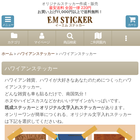
オリジナルステッカー作成・販売
最安送料 全国一律 220円
お買い上げ11,000円以上で送料無料！
メニュー
カート
カテゴリ
マイページ
商品検索
ご利用案内
ホーム
>
ハワイアンステッカー
>
ハワイアンステッカー
ハワイアンステッカー
ハワイアン雑貨、ハワイが大好きなあなたのためにつくったハワ
イアンステッカー。
どんな雑貨も車も貼るだけで、南国気分！
ホヌやハイビスカスなどかわいいデザインがいっぱいです。
既成ステッカー
と
オリジナル文字入れステッカー
があります。
オンリーワンが簡単につくれる、オリジナル文字入れステッカー
は下記を選択してくださいね。