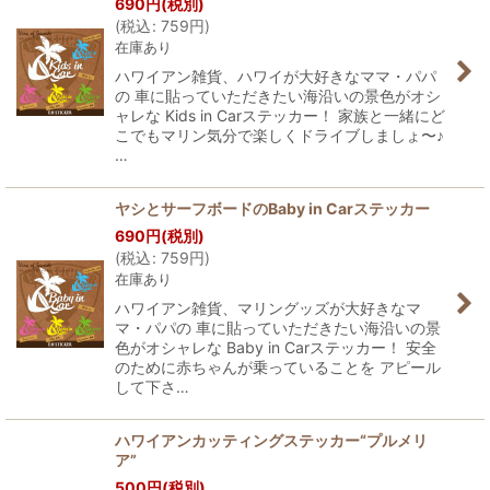
690
円
(税別)
(
税込
:
759
円
)
在庫あり
ハワイアン雑貨、ハワイが大好きなママ・パパ
の 車に貼っていただきたい海沿いの景色がオシ
ャレな Kids in Carステッカー！ 家族と一緒にど
こでもマリン気分で楽しくドライブしましょ〜♪
…
ヤシとサーフボードのBaby in Carステッカー
690
円
(税別)
(
税込
:
759
円
)
在庫あり
ハワイアン雑貨、マリングッズが大好きなマ
マ・パパの 車に貼っていただきたい海沿いの景
色がオシャレな Baby in Carステッカー！ 安全
のために赤ちゃんが乗っていることを アピール
して下さ…
ハワイアンカッティングステッカー“プルメリ
ア”
500
円
(税別)