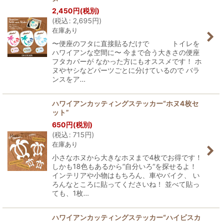
2,450
円
(税別)
(
税込
:
2,695
円
)
在庫あり
〜便座のフタに直接貼るだけで トイレを
ハワイアンな空間に〜 今まで合う大きさの便座
フタカバーが なかった方にもオススメです！ ホ
ヌやヤシなどパーツごとに分けているので バラ
ンスをア…
ハワイアンカッティングステッカー“ホヌ4枚セ
ット”
650
円
(税別)
(
税込
:
715
円
)
在庫あり
小さなホヌから大きなホヌまで4枚でお得です！
しかも18色もあるから“自分いろ”を探せるよ！
インテリアや小物はもちろん、車やバイク、 い
ろんなところに貼ってくださいね！ 並べて貼っ
ても、1枚…
ハワイアンカッティングステッカー“ハイビスカ