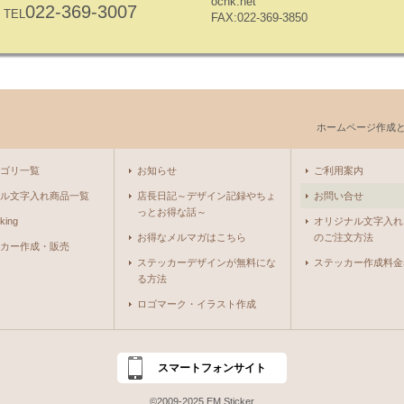
ocnk.net
022-369-3007
TEL
FAX:022-369-3850
ホームページ作成
ゴリ一覧
お知らせ
ご利用案内
ル文字入れ商品一覧
店長日記～デザイン記録やちょ
お問い合せ
っとお得な話～
king
オリジナル文字入れ
お得なメルマガはこちら
のご注文方法
カー作成・販売
ステッカーデザインが無料にな
ステッカー作成料金
る方法
ロゴマーク・イラスト作成
スマートフォンサイト
©2009-2025 EM Sticker