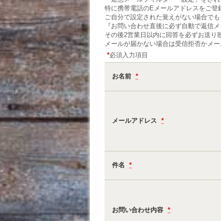
特に携帯電話のEメールアドレスをご登
ご自分で設定された覚えがない場合でも
『お問い合わせ直後に必ず自動で返信メ
その後2営業日以内に回答を必ずお送り
メールが届かない場合は受信拒否かメー
*
必須入力項目
お名前
*
メールアドレス
*
件名
*
お問い合わせ内容
*