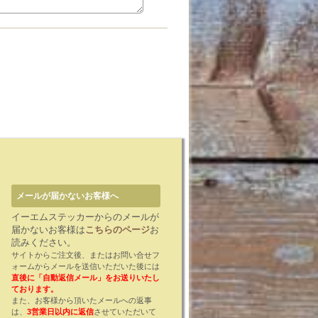
メールが届かないお客様へ
イーエムステッカーからのメールが
届かないお客様は
こちらのページ
お
読みください。
サイトからご注文後、またはお問い合せフ
ォームからメールを送信いただいた後には
直後に「自動返信メール」をお送りいたし
ております。
また、お客様から頂いたメールへの返事
は、
3営業日以内に返信
させていただいて