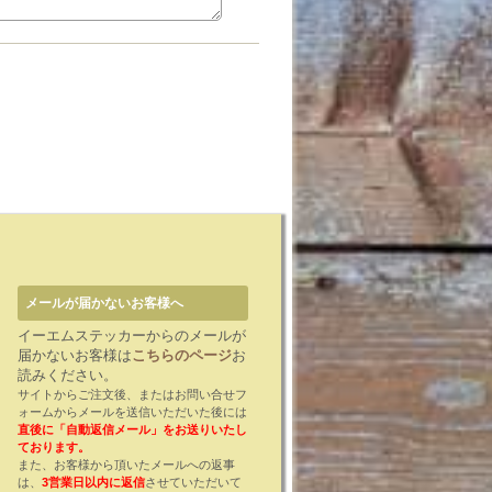
メールが届かないお客様へ
イーエムステッカーからのメールが
届かないお客様は
こちらのページ
お
読みください。
サイトからご注文後、またはお問い合せフ
ォームからメールを送信いただいた後には
直後に「自動返信メール」をお送りいたし
ております。
また、お客様から頂いたメールへの返事
は、
3営業日以内に返信
させていただいて