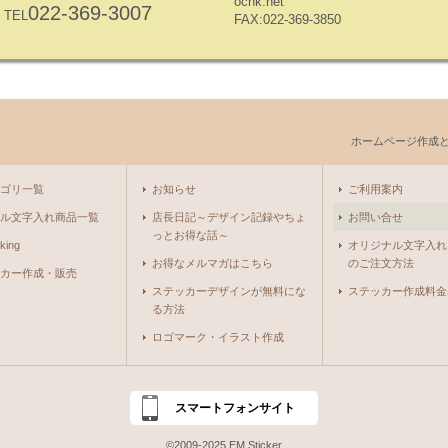
ocnk.net
022-369-3007
TEL
FAX:022-369-3850
ホームページ作成
ゴリ一覧
お知らせ
ご利用案内
ル文字入れ商品一覧
店長日記～デザイン記録やちょ
お問い合せ
っとお得な話～
king
オリジナル文字入れ
お得なメルマガはこちら
のご注文方法
カー作成・販売
ステッカーデザインが無料にな
ステッカー作成料金
る方法
ロゴマーク・イラスト作成
スマートフォンサイト
©2009-2025 EM Sticker