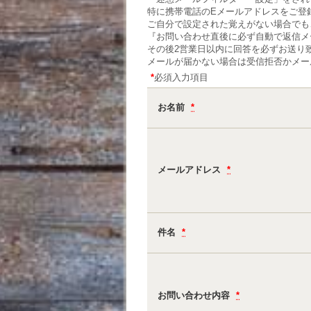
特に携帯電話のEメールアドレスをご登
ご自分で設定された覚えがない場合でも
『お問い合わせ直後に必ず自動で返信メ
その後2営業日以内に回答を必ずお送り
メールが届かない場合は受信拒否かメー
*
必須入力項目
お名前
*
メールアドレス
*
件名
*
お問い合わせ内容
*