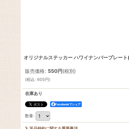
オリジナルステッカー ハワイナンバープレート
販売価格
:
550
円
(税別)
(
税込
:
605
円
)
在庫あり
Facebookでシェア
数量
:
返品特約に関する重要事項