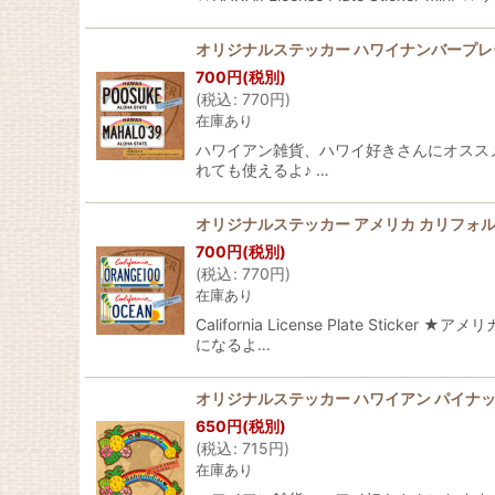
オリジナルステッカー ハワイナンバープ
700
円
(税別)
(
税込
:
770
円
)
在庫あり
ハワイアン雑貨、ハワイ好きさんにオススメ！ 
れても使えるよ♪ …
オリジナルステッカー アメリカ カリフォ
700
円
(税別)
(
税込
:
770
円
)
在庫あり
California License Plate
になるよ…
オリジナルステッカー ハワイアン パイナ
650
円
(税別)
(
税込
:
715
円
)
在庫あり