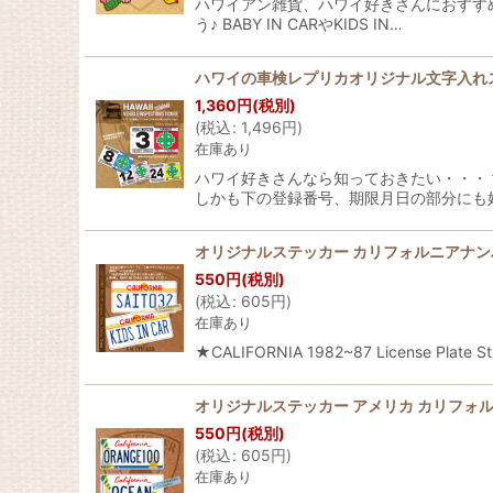
ハワイアン雑貨、ハワイ好きさんにおすす
う♪ BABY IN CARやKIDS IN…
ハワイの車検レプリカオリジナル文字入れ
1,360
円
(税別)
(
税込
:
1,496
円
)
在庫あり
ハワイ好きさんなら知っておきたい・・・
しかも下の登録番号、期限月日の部分にも
オリジナルステッカー カリフォルニアナン
550
円
(税別)
(
税込
:
605
円
)
在庫あり
★CALIFORNIA 1982~87 Licens
オリジナルステッカー アメリカ カリフォル
550
円
(税別)
(
税込
:
605
円
)
在庫あり