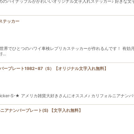
めのパイナップルがかわいいオリジナル文字入れステッカー♪ 好きな文
ステッカー
 世界でひとつのハワイ車検レプリカステッカーが作れるんです！ 有効
好…
バープレート1982~87（S）【オリジナル文字入れ無料】
e Plate Sticker-S-★ アメリカ雑貨大好きさんにオススメ♪ カリフォルニ
ニアナンバープレート(S) 【文字入れ無料】