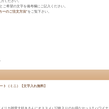
入力ください。
名とご希望の文字を備考欄にご記入ください。
カーのご注文方法”
をご覧下さい。
。
レート（ミニ）【文字入れ無料】
cker-mini-★ アメリカ雑貨大好きさんにオススメ♪ 12枚入りのお得なセット!