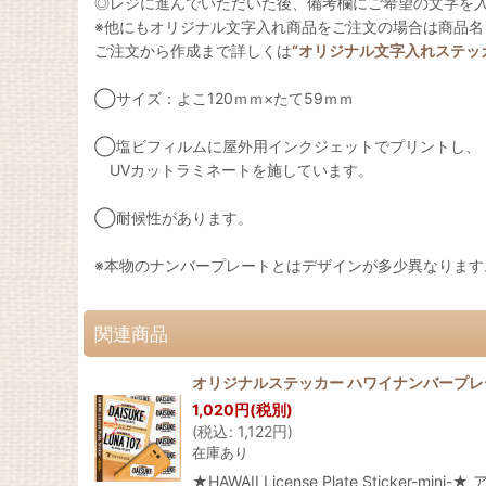
◎レジに進んでいただいた後、備考欄にご希望の文字を
※他にもオリジナル文字入れ商品をご注文の場合は商品
ご注文から作成まで詳しくは
“オリジナル文字入れステッ
◯サイズ：よこ120ｍｍ×たて59ｍｍ
◯塩ビフィルムに屋外用インクジェットでプリントし、
UVカットラミネートを施しています。
◯耐候性があります。
※本物のナンバープレートとはデザインが多少異なります
関連商品
オリジナルステッカー ハワイナンバープ
1,020
円
(税別)
(
税込
:
1,122
円
)
在庫あり
★HAWAII License Plate Sti