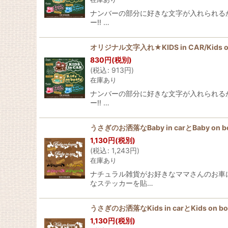
ナンバーの部分に好きな文字が入れられるから、 
ー!! …
オリジナル文字入れ★KIDS in CAR/Kid
830
円
(税別)
(
税込
:
913
円
)
在庫あり
ナンバーの部分に好きな文字が入れられるから、 
ー!! …
うさぎのお洒落なBaby in carとBaby on
1,130
円
(税別)
(
税込
:
1,243
円
)
在庫あり
ナチュラル雑貨がお好きなママさんのお車に 似
なステッカーを貼…
うさぎのお洒落なKids in carとKids on 
1,130
円
(税別)