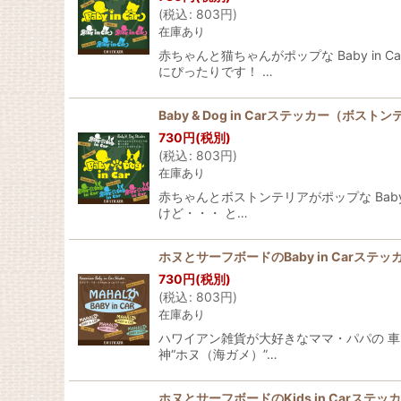
(
税込
:
803
円
)
在庫あり
赤ちゃんと猫ちゃんがポップな Baby i
にぴったりです！ …
Baby & Dog in Carステッカー（ボスト
730
円
(税別)
(
税込
:
803
円
)
在庫あり
赤ちゃんとボストンテリアがポップな Bab
けど・・・ と…
ホヌとサーフボードのBaby in Carステッ
730
円
(税別)
(
税込
:
803
円
)
在庫あり
ハワイアン雑貨が大好きなママ・パパの 車に貼
神“ホヌ（海ガメ）”…
ホヌとサーフボードのKids in Carステッ