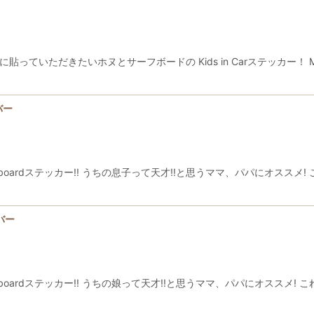
っていただきたいホヌとサーフボードの Kids in Carステッカー！ 
バー
n boardステッカー!! うちの息子って天才!!と思うママ、パパにオス
イバー
n boardステッカー!! うちの娘って天才!!と思うママ、パパにオススメ