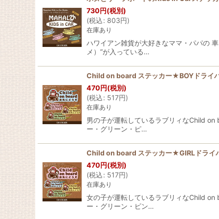
730
円
(税別)
(
税込
:
803
円
)
在庫あり
ハワイアン雑貨が大好きなママ・パパの 車に貼
メ）”が入っている…
Child on board ステッカー★BOYドライ
470
円
(税別)
(
税込
:
517
円
)
在庫あり
男の子が運転しているラブリィなChild o
ー・グリーン・ピ…
Child on board ステッカー★GIRLドラ
470
円
(税別)
(
税込
:
517
円
)
在庫あり
女の子が運転しているラブリィなChild o
ー・グリーン・ピン…