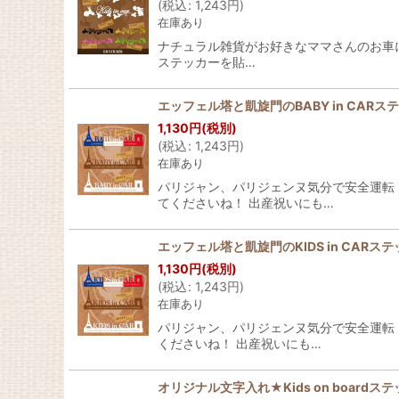
(
税込
:
1,243
円
)
在庫あり
ナチュラル雑貨がお好きなママさんのお車に 似合
ステッカーを貼…
エッフェル塔と凱旋門のBABY in CAR
1,130
円
(税別)
(
税込
:
1,243
円
)
在庫あり
パリジャン、パリジェンヌ気分で安全運転！ 
てくださいね！ 出産祝いにも…
エッフェル塔と凱旋門のKIDS in CAR
1,130
円
(税別)
(
税込
:
1,243
円
)
在庫あり
パリジャン、パリジェンヌ気分で安全運転！ 
くださいね！ 出産祝いにも…
オリジナル文字入れ★Kids on boar