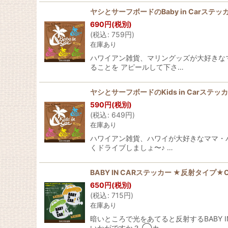
ヤシとサーフボードのBaby in Carステッ
690
円
(税別)
(
税込
:
759
円
)
在庫あり
ハワイアン雑貨、マリングッズが大好きなママ
ることを アピールして下さ…
ヤシとサーフボードのKids in Carステッ
590
円
(税別)
(
税込
:
649
円
)
在庫あり
ハワイアン雑貨、ハワイが大好きなママ・パパ
くドライブしましょ〜♪ …
BABY IN CARステッカー ★反射タイプ★CA
650
円
(税別)
(
税込
:
715
円
)
在庫あり
暗いところで光をあてると反射するBABY 
いかがですか？ ◯カ…