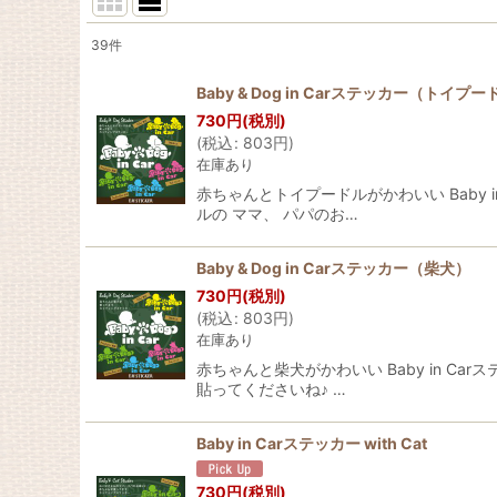
39
件
表示数
:
Baby & Dog in Carステッカー（トイプ
730
円
(税別)
並び順
:
(
税込
:
803
円
)
在庫あり
赤ちゃんとトイプードルがかわいい Baby
ルの ママ、 パパのお…
Baby & Dog in Carステッカー（柴犬）
730
円
(税別)
(
税込
:
803
円
)
在庫あり
赤ちゃんと柴犬がかわいい Baby in C
貼ってくださいね♪ …
Baby in Carステッカー with Cat
730
円
(税別)