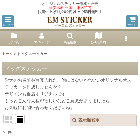
オリジナルステッカー作成・販売
最安送料 全国一律 220円
お買い上げ11,000円以上で送料無料！
メニュー
カート
カテゴリ
マイページ
商品検索
ご利用案内
ホーム
>
ドッグステッカー
ドッグステッカー
愛犬のお名前や写真入れた、他にはないかわいいオリジナル犬ス
テッカーを作成しませんか？
デザインも当店オリジナルです！
もっとこんな犬種が欲しいなどご意見がありましたら
お気軽にお問い合わせくださいね。
表示順変更
閉じる
23
件
表示数
: