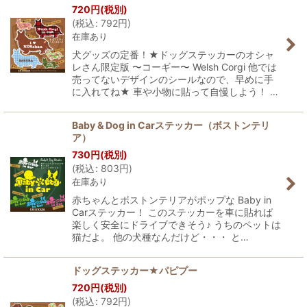
720
円
(税別)
(
税込
:
792
円
)
在庫あり
犬グッズの定番！★ドッグステッカーのオシャ
レさん限定版 〜コーギー〜 Welsh Corgi 他では
売ってないデザインのシールなので、早めに手
に入れてね★ 車や小物に貼って自慢しよう！ …
Baby & Dog in Carステッカー（ボストンテリ
ア）
730
円
(税別)
(
税込
:
803
円
)
在庫あり
赤ちゃんとボストンテリアがポップな Baby in
Carステッカー！ このステッカーを車に貼れば
楽しく安全にドライブできそう♪ うちのペットは
猫だよ。 他の犬種なんだけど・・・ と…
ドッグステッカー★パピプー
720
円
(税別)
(
税込
:
792
円
)