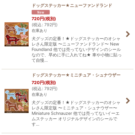
ドッグステッカー★ニューファンドランド
並び順
:
720
円
(税別)
(
税込
:
792
円
)
在庫あり
絞り込む
犬グッズの定番！★ドッグステッカーのオシャ
レさん限定版 〜ニューファンドランド〜 New
Foundland 他では売ってないデザインのシール
なので、早めに手に入れてね★ 車や小物に貼っ
て自慢…
ドッグステッカー★ミニチュア・シュナウザー
720
円
(税別)
(
税込
:
792
円
)
在庫あり
犬グッズの定番！★ドッグステッカーのオシャ
レさん限定版 〜ミニチュア・シュナウザー〜
Miniature Schnauzer 他では売ってないイーエ
ムステッカー オリジナルデザインのシールで
す…