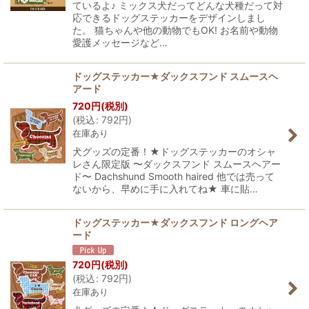
ているよ♪ ミックス犬だってどんな犬種だって対
応できるドッグステッカーをデザインしまし
た。 猫ちゃんや他の動物でもOK! お名前や動物
愛護メッセージなど…
ドッグステッカー★ダックスフンド スムースヘ
アード
720
円
(税別)
(
税込
:
792
円
)
在庫あり
犬グッズの定番！★ドッグステッカーのオシャ
レさん限定版 〜ダックスフンド スムースヘアー
ド〜 Dachshund Smooth haired 他では売って
ないから、早めに手に入れてね★ 車に貼…
ドッグステッカー★ダックスフンド ロングヘア
ード
720
円
(税別)
(
税込
:
792
円
)
在庫あり