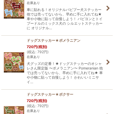
在庫あり
車に貼れる！オリジナルパピプー犬ステッカー
他では売ってないから、早めに手に入れてね★
車や小物に貼って自慢しよう！ パピヨンとトイ
プードルのミックス犬の シルエットステッカー
に オリジナル…
ドッグステッカー★ポメラニアン
720
円
(税別)
(
税込
:
792
円
)
在庫あり
犬グッズの定番！★ドッグステッカーのオシャ
レさん限定版 〜ポメラニアン〜 Pomeranian 他
では売ってないから、早めに手に入れてね★ 車
や小物に貼って自慢しよう！ かわいいミニサ
イ…
ドッグステッカー★ボクサー
720
円
(税別)
(
税込
:
792
円
)
在庫あり