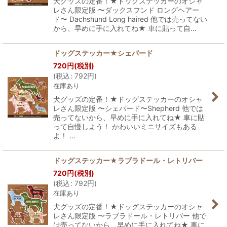
犬グッズの定番！★ドッグステッカーのオシャ
レさん限定版 〜ダックスフンド ロングヘアー
ド〜 Dachshund Long haired 他では売ってない
から、早めに手に入れてね★ 車に貼って自…
ドッグステッカー★シェパード
720
円
(税別)
(
税込
:
792
円
)
在庫あり
犬グッズの定番！★ドッグステッカーのオシャ
レさん限定版 〜シェパード〜Shepherd 他では
売ってないから、早めに手に入れてね★ 車に貼
って自慢しよう！ かわいいミニサイズもある
よ！ …
ドッグステッカー★ラブラドール・レトリバー
720
円
(税別)
(
税込
:
792
円
)
在庫あり
犬グッズの定番！★ドッグステッカーのオシャ
レさん限定版 〜ラブラドール・レトリバー 他で
は売ってないから、早めに手に入れてね★ 車に