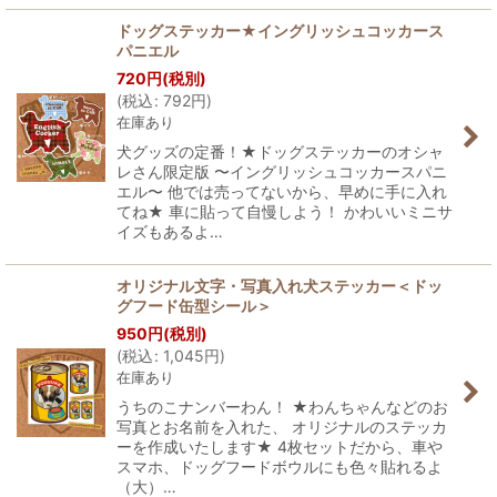
ドッグステッカー★イングリッシュコッカース
パニエル
720
円
(税別)
(
税込
:
792
円
)
在庫あり
犬グッズの定番！★ドッグステッカーのオシャ
レさん限定版 〜イングリッシュコッカースパニ
エル〜 他では売ってないから、早めに手に入れ
てね★ 車に貼って自慢しよう！ かわいいミニサ
イズもあるよ…
オリジナル文字・写真入れ犬ステッカー＜ドッ
グフード缶型シール＞
950
円
(税別)
(
税込
:
1,045
円
)
在庫あり
うちのこナンバーわん！ ★わんちゃんなどのお
写真とお名前を入れた、 オリジナルのステッカ
ーを作成いたします★ 4枚セットだから、車や
スマホ、ドッグフードボウルにも色々貼れるよ
（大）…