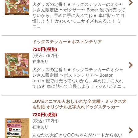
犬グッズの定番！★ドッグステッカーのオシャ
レさん限定版 〜ボクサー〜 Boxer 他では売って
ないから、早めに手に入れてね★ 車に貼って自
慢しよう！ かわいいミニサイズもあるよ！ ミ
ニ…
ドッグステッカー★ボストンテリア
720
円
(税別)
(
税込
:
792
円
)
在庫あり
犬グッズの定番！★ドッグステッカーのオシャ
レさん限定版 〜ボストンテリア〜 Boston
terrier 他では売ってないから、早めに手に入れ
てね★ 車に貼って自慢しよう！ かわいいミニ…
LOVEアニマル★おしゃれな全犬種・ミックス犬
も対応 オリジナル文字入れドッグステッカー
720
円
(税別)
(
税込
:
792
円
)
在庫あり
あなたの大好きな○○ちゃんがハートから覗い