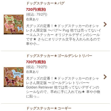
ドッグステッカー★パグ
720
円
(税別)
(
税込
:
792
円
)
在庫あり
犬グッズの定番！★ドッグステッカーのオシャ
レさん限定版 〜パグ〜 Pug 他では売ってないイ
ーエムステッカー オリジナルデザインのシール
です★ さらにオリジナル文字を入れられるので
車や小…
ドッグステッカー★ゴールデンレトリバー
720
円
(税別)
(
税込
:
792
円
)
在庫あり
犬グッズの定番！★ドッグステッカーのオシャ
レさん限定版 〜ゴールデンレトリバー〜
Golden Retriever 他では売ってないデザインの
シールなので、早めに手に入れてね★ 車や小物
に貼っ…
ドッグステッカー★コーギー