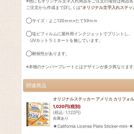
※他にもオリジナル文字入れ商品をご注文の場合は商品
ご注文から作成まで詳しくは
“オリジナル文字入れステッ
◯サイズ：よこ120ｍｍ×たて59ｍｍ
◯塩ビフィルムに屋外用インクジェットでプリントし、
UVカットラミネートを施しています。
◯耐候性があります。
※本物のナンバープレートとはデザインが多少異なります
関連商品
オリジナルステッカー アメリカ カリフォ
1,020
円
(税別)
(
税込
:
1,122
円
)
在庫あり
★California License Plate 