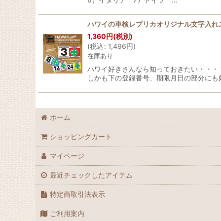
ハワイの車検レプリカオリジナル文字入れ
1,360
円
(税別)
(
税込
:
1,496
円
)
在庫あり
ハワイ好きさんなら知っておきたい・・・
しかも下の登録番号、期限月日の部分にも
ホーム
ショッピングカート
マイページ
最近チェックしたアイテム
特定商取引法表示
ご利用案内