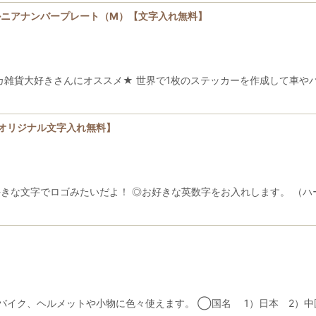
ルニアナンバープレート（M）【文字入れ無料】
 Sticker ★アメリカ雑貨大好きさんにオススメ★ 世界で1枚のステッカーを
オリジナル文字入れ無料】
きな文字でロゴみたいだよ！ ◎お好きな英数字をお入れします。 （ハー
やバイク、ヘルメットや小物に色々使えます。 ◯国名 1）日本 2）