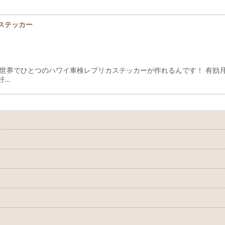
ステッカー
 世界でひとつのハワイ車検レプリカステッカーが作れるんです！ 有効
好…