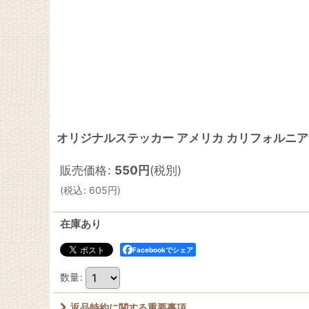
オリジナルステッカー アメリカ カリフォルニア
販売価格
:
550
円
(税別)
(
税込
:
605
円
)
在庫あり
Facebookでシェア
数量
:
返品特約に関する重要事項