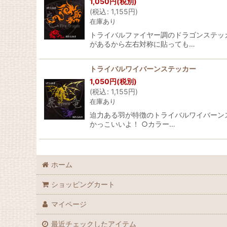
1,050
円
(税別)
(
税込
:
1,155
円
)
在庫あり
トライバルファイヤー調のドラゴンステッカー
があるから左右対称に貼っても…
トライバルワイバーンステッカー
1,050
円
(税別)
(
税込
:
1,155
円
)
在庫あり
迫力ある羽が特徴のトライバルワイバーンステ
かっこいいよ！ ○カラー…
ホーム
ショッピングカート
マイページ
最近チェックしたアイテム