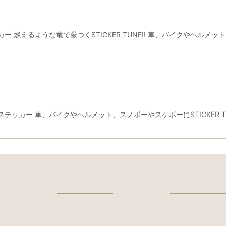
 燃えるような竜で厳つくSTICKER TUNE!! 車、バイクやヘルメ
ッカー 車、バイクやヘルメット、スノボーやスケボーにSTICKER T