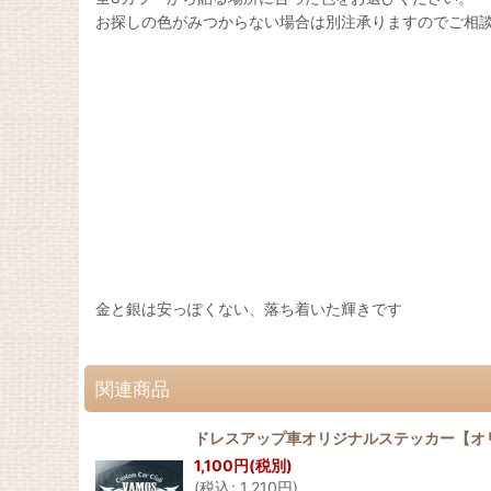
お探しの色がみつからない場合は別注承りますのでご相
金と銀は安っぽくない、落ち着いた輝きです
関連商品
ドレスアップ車オリジナルステッカー【オリジ
1,100
円
(税別)
(
税込
:
1,210
円
)