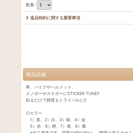
数量
:
返品特約に関する重要事項
商品詳細
車、バイクやヘルメット、
スノボーやスケボーにSTICKER TUNE!!
貼るだけで雑貨もトライバルに!!
○カラー
1）黒、2）白、3）銀、4）金
5）赤、6）橙、7）黄、8）紫
※全て単色です。背景の縁やぼかし、模様は含みません