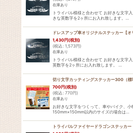
在庫あり
トライバル模様と合わせて お好きな文字
きな英数字を2ヶ所にお入れ致します。…
ドレスアップ車オリジナルステッカー【オリジ
1,430
円
(税別)
(
税込
:
1,573
円
)
在庫あり
トライバル模様と合わせて お好きな文字
英数字を2ヶ所にお入れ致します。 …
切り文字カッティングステッカー300（標
700
円
(税別)
(
税込
:
770
円
)
在庫あり
お好きな文字をつくって、車やバイク、小物
150mm×150mm以内のサイズの場合は…
トライバルファイヤードラゴンステッカー