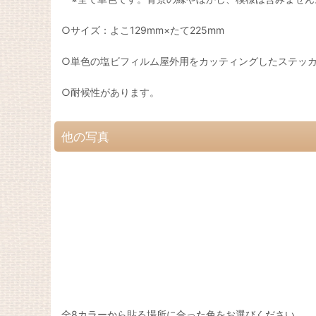
○サイズ：よこ129mm×たて225mm
○単色の塩ビフィルム屋外用をカッティングしたステッ
○耐候性があります。
他の写真
全8カラーから貼る場所に合った色をお選びください。