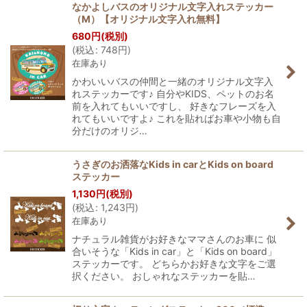
なかよしバスのオリジナル文字入れステッカー
（M）【オリジナル文字入れ無料】
680
円
(税別)
(
税込
:
748
円
)
在庫あり
かわいいバスの仲間と一緒のオリジナル文字入
れステッカーです♪ 自分やKIDS、ペットのお名
前を入れてもいいですし、 好きなフレーズを入
れてもいいですよ♪ これを貼ればお車や小物も自
分だけのオリジ…
うさぎのお洒落なKids in carとKids on board
ステッカー
1,130
円
(税別)
(
税込
:
1,243
円
)
在庫あり
ナチュラル雑貨がお好きなママさんのお車に 似
合いそうな「Kids in car」と「Kids on board」
ステッカーです。 どちらかお好きな文字をご選
択ください。 おしゃれなステッカーを貼…