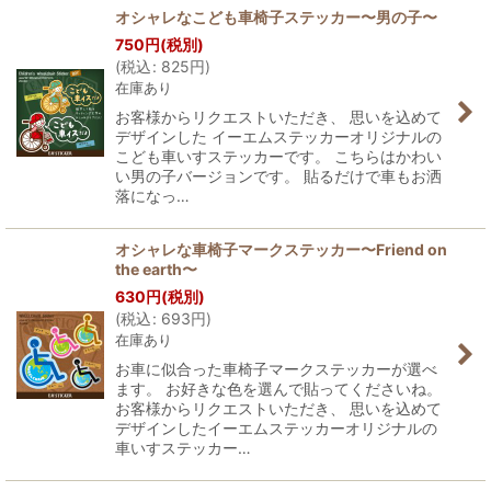
オシャレなこども車椅子ステッカー〜男の子〜
750
円
(税別)
(
税込
:
825
円
)
在庫あり
お客様からリクエストいただき、 思いを込めて
デザインした イーエムステッカーオリジナルの
こども車いすステッカーです。 こちらはかわい
い男の子バージョンです。 貼るだけで車もお洒
落になっ…
オシャレな車椅子マークステッカー〜Friend on
the earth〜
630
円
(税別)
(
税込
:
693
円
)
在庫あり
お車に似合った車椅子マークステッカーが選べ
ます。 お好きな色を選んで貼ってくださいね。
お客様からリクエストいただき、 思いを込めて
デザインしたイーエムステッカーオリジナルの
車いすステッカー…