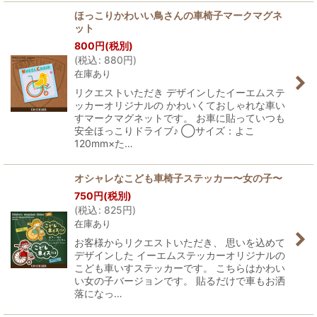
ほっこりかわいい鳥さんの車椅子マークマグネ
ット
800
円
(税別)
(
税込
:
880
円
)
在庫あり
リクエストいただき デザインしたイーエムステ
ッカーオリジナルの かわいくておしゃれな車い
すマークマグネットです。 お車に貼っていつも
安全ほっこりドライブ♪ ◯サイズ：よこ
120mm×た…
オシャレなこども車椅子ステッカー〜女の子〜
750
円
(税別)
(
税込
:
825
円
)
在庫あり
お客様からリクエストいただき、 思いを込めて
デザインした イーエムステッカーオリジナルの
こども車いすステッカーです。 こちらはかわい
い女の子バージョンです。 貼るだけで車もお洒
落になっ…