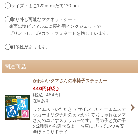
◯サイズ：よこ120mm×たて120mm
◯取り外し可能なマグネットシート
表面は塩ビフィルムに屋外用インクジェットで
プリントし、UVカットラミネートを施しています。
◯耐候性があります。
関連商品
かわいいクマさんの車椅子ステッカー
440
円
(税別)
(
税込
:
484
円
)
在庫あり
リクエストいただき デザインしたイーエムステ
ッカーオリジナルの かわいくておしゃれなクマ
さんの車いすステッカーです。 男の子と女の子
の2種類から選べるよ！ お車に貼っていつも安
全ほっこりドライ…