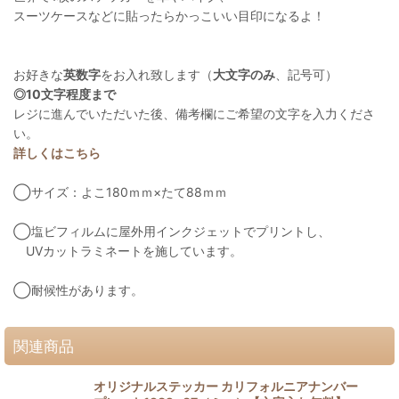
スーツケースなどに貼ったらかっこいい目印になるよ！
お好きな
英数字
をお入れ致します（
大文字のみ
、記号可）
◎10文字程度まで
レジに進んでいただいた後、備考欄にご希望の文字を入力くださ
い。
詳しくはこちら
◯サイズ：よこ180ｍｍ×たて88ｍｍ
◯塩ビフィルムに屋外用インクジェットでプリントし、
UVカットラミネートを施しています。
◯耐候性があります。
関連商品
オリジナルステッカー カリフォルニアナンバー