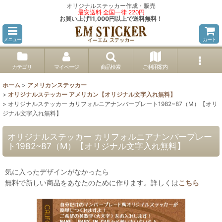
オリジナルステッカー作成・販売
最安送料 全国一律 220円
お買い上げ11,000円以上で送料無料！
メニュー
カート
カテゴリ
マイページ
商品検索
ご利用案内
ホーム
>
アメリカンステッカー
>
オリジナルステッカー アメリカン【オリジナル文字入れ無料】
>
オリジナルステッカー カリフォルニアナンバープレート1982~87（M）【オリ
ジナル文字入れ無料】
オリジナルステッカー カリフォルニアナンバープレー
ト1982~87（M）【オリジナル文字入れ無料】
気に入ったデザインがなかったら
無料で新しい商品をあなたのために作ります。詳しくは
こちら