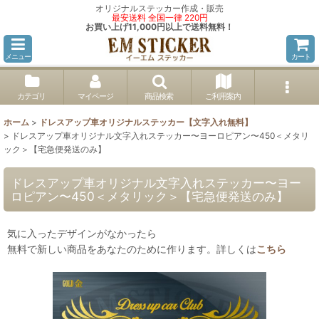
オリジナルステッカー作成・販売
最安送料 全国一律 220円
お買い上げ11,000円以上で送料無料！
メニュー
カート
カテゴリ
マイページ
商品検索
ご利用案内
ホーム
>
ドレスアップ車オリジナルステッカー【文字入れ無料】
>
ドレスアップ車オリジナル文字入れステッカー〜ヨーロピアン〜450＜メタリ
ック＞【宅急便発送のみ】
ドレスアップ車オリジナル文字入れステッカー〜ヨー
ロピアン〜450＜メタリック＞【宅急便発送のみ】
気に入ったデザインがなかったら
無料で新しい商品をあなたのために作ります。詳しくは
こちら