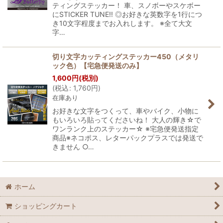
ティングステッカー！ 車、スノボーやスケボー
にSTICKER TUNE!! ◎お好きな英数字を1行につ
き10文字程度までお入れします。 ※全て大文
字…
切り文字カッティングステッカー450（メタリ
ック色）【宅急便発送のみ】
1,600
円
(税別)
(
税込
:
1,760
円
)
在庫あり
お好きな文字をつくって、車やバイク、小物に
もいろいろ貼ってくださいね！ 大人の輝き☆で
ワンランク上のステッカー☆ ※宅急便発送指定
商品※ネコポス、レターパックプラスでは発送で
きません ○…
ホーム
ショッピングカート