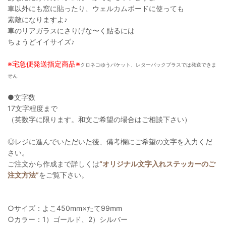
車以外にも窓に貼ったり、ウェルカムボードに使っても
素敵になりますよ♪
車のリアガラスにさりげな〜く貼るには
ちょうどイイサイズ♪
※宅急便発送指定商品※
クロネコゆうパケット、レターパックプラスでは発送できま
せん
●文字数
17文字程度まで
（英数字に限ります。和文ご希望の場合はご相談下さい）
◎レジに進んでいただいた後、備考欄にご希望の文字を入力くだ
さい。
ご注文から作成まで詳しくは
“オリジナル文字入れステッカーのご
注文方法”
をご覧下さい。
○サイズ：よこ450mm×たて99mm
○カラー：1）ゴールド、2）シルバー