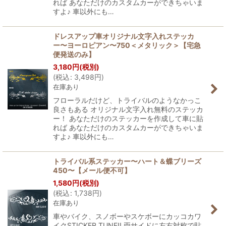
れば あなただけのカスタムカーができちゃいま
すよ♪ 車以外にも…
ドレスアップ車オリジナル文字入れステッカ
ー〜ヨーロピアン〜750＜メタリック＞【宅急
便発送のみ】
3,180
円
(税別)
(
税込
:
3,498
円
)
在庫あり
フローラルだけど、トライバルのようなかっこ
良さもある オリジナル文字入れ無料のステッカ
ー！ あなただけのステッカーを作成して車に貼
れば あなただけのカスタムカーができちゃいま
すよ♪ 車以外にも…
トライバル系ステッカー〜ハート＆蝶ブリーズ
450〜【メール便不可】
1,580
円
(税別)
(
税込
:
1,738
円
)
在庫あり
車やバイク、スノボーやスケボーにカッコカワ
イクSTICKER TUNE!! 両サイドに左右対称で貼