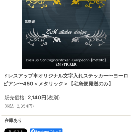
ドレスアップ車オリジナル文字入れステッカー〜ヨーロ
ピアン〜450＜メタリック＞【宅急便発送のみ】
販売価格
:
2,140
円
(税別)
(
税込
:
2,354
円
)
在庫あり
Facebookでシェア