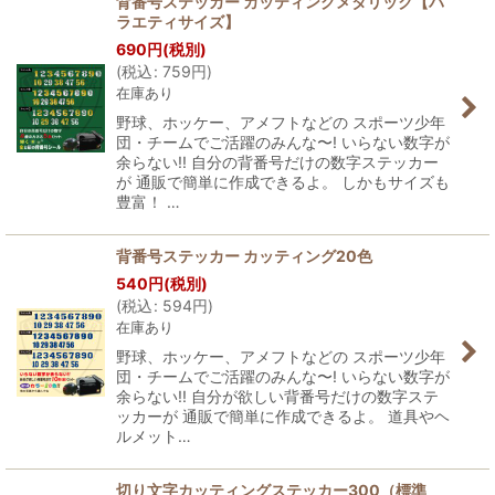
背番号ステッカー カッティングメタリック【バ
ラエティサイズ】
690
円
(税別)
(
税込
:
759
円
)
在庫あり
野球、ホッケー、アメフトなどの スポーツ少年
団・チームでご活躍のみんな〜! いらない数字が
余らない!! 自分の背番号だけの数字ステッカー
が 通販で簡単に作成できるよ。 しかもサイズも
豊富！ …
背番号ステッカー カッティング20色
540
円
(税別)
(
税込
:
594
円
)
在庫あり
野球、ホッケー、アメフトなどの スポーツ少年
団・チームでご活躍のみんな〜! いらない数字が
余らない!! 自分が欲しい背番号だけの数字ステ
ッカーが 通販で簡単に作成できるよ。 道具やヘ
ルメット…
切り文字カッティングステッカー300（標準