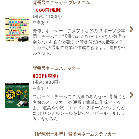
背番号ステッカー プレミアム
1,000
円
(税別)
(
税込
:
1,100
円
)
在庫あり
野球、ホッケー、アメフトなどの スポーツ少年
団・チームでご活躍のみんな〜! いらない数字が
余らない!! 自分が欲しい背番号だけの数字ステ
ッカーが 通販で簡単に作成できるよ。 道具やヘ
ルメット…
背番号ネームステッカー
800
円
(税別)
(
税込
:
880
円
)
在庫あり
スポーツ・チームでご活躍のみんな〜! 背番号と
名前のステッカーが 通販で簡単に作成できる
よ。 道具や小物、エナメルスポーツバッグなど
に オリジナルシールを貼ってアピールしましょ
う♪ もちろん…
【野球ボール型】 背番号ネームステッカー