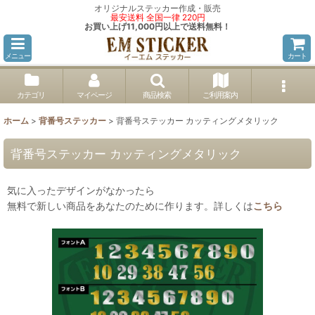
オリジナルステッカー作成・販売
最安送料 全国一律 220円
お買い上げ11,000円以上で送料無料！
メニュー
カート
カテゴリ
マイページ
商品検索
ご利用案内
ホーム
>
背番号ステッカー
>
背番号ステッカー カッティングメタリック
背番号ステッカー カッティングメタリック
気に入ったデザインがなかったら
無料で新しい商品をあなたのために作ります。詳しくは
こちら