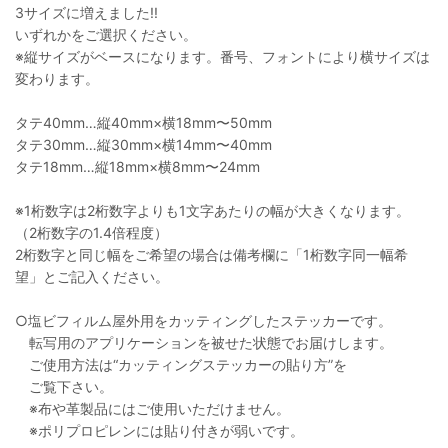
3サイズに増えました!!
いずれかをご選択ください。
※縦サイズがベースになります。番号、フォントにより横サイズは
変わります。
タテ40mm…縦40mm×横18mm〜50mm
タテ30mm…縦30mm×横14mm〜40mm
タテ18mm…縦18mm×横8mm〜24mm
※1桁数字は2桁数字よりも1文字あたりの幅が大きくなります。
（2桁数字の1.4倍程度）
2桁数字と同じ幅をご希望の場合は備考欄に「1桁数字同一幅希
望」とご記入ください。
○塩ビフィルム屋外用をカッティングしたステッカーです。
転写用のアプリケーションを被せた状態でお届けします。
ご使用方法は“カッティングステッカーの貼り方”を
ご覧下さい。
※布や革製品にはご使用いただけません。
※ポリプロピレンには貼り付きが弱いです。