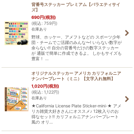
背番号ステッカー プレミアム【バラエティサイ
ズ】
690
円
(税別)
(
税込
:
759
円
)
在庫あり
野球、ホッケー、アメフトなどの スポーツ少年
団・チームでご活躍のみんな〜! いらない数字が
余らない!! 自分の背番号だけの数字ステッカー
が 通販で簡単に作成できるよ。 しかもサイズも
豊富！ …
オリジナルステッカー アメリカ カリフォルニア
ナンバープレート（ミニ）【文字入れ無料】
1,020
円
(税別)
(
税込
:
1,122
円
)
在庫あり
★California License Plate Sticker-mini-★ アメ
リカ雑貨大好きさんにオススメ♪ 12枚入りのお
得なセット!! カリフォルニアナンバープレート
風の オリ…