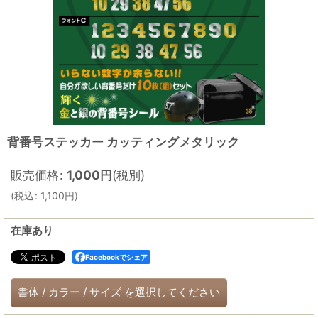
背番号ステッカー カッティングメタリック
販売価格
:
1,000
円
(税別)
(
税込
:
1,100
円
)
在庫あり
Facebookでシェア
書体
/
カラー
/
サイズ
を選択してください