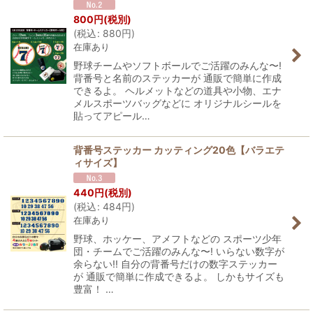
800
円
(税別)
(
税込
:
880
円
)
在庫あり
野球チームやソフトボールでご活躍のみんな〜!
背番号と名前のステッカーが 通販で簡単に作成
できるよ。 ヘルメットなどの道具や小物、エナ
メルスポーツバッグなどに オリジナルシールを
貼ってアピール…
背番号ステッカー カッティング20色【バラエテ
ィサイズ】
440
円
(税別)
(
税込
:
484
円
)
在庫あり
野球、ホッケー、アメフトなどの スポーツ少年
団・チームでご活躍のみんな〜! いらない数字が
余らない!! 自分の背番号だけの数字ステッカー
が 通販で簡単に作成できるよ。 しかもサイズも
豊富！ …